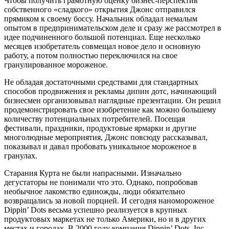
Чтобы получить грамотную оценку бизнес-перспектив
собственного «сладкого» открытия Джонс отправился
прямиком к своему боссу. Начальник обладал немалым
опытом в предпринимательском деле и сразу же рассмотрел в
идее подчиненного большой потенциал. Еще несколько
месяцев изобретатель совмещал новое дело и основную
работу, а потом полностью переключился на свое
гранулированное мороженое.
Не обладая достаточными средствами для стандартных
способов продвижения и рекламы дипин дотс, начинающий
бизнесмен организовывал наглядные презентации. Он решил
продемонстрировать свое изобретение как можно большему
количеству потенциальных потребителей. Посещая
фестивали, праздники, продуктовые ярмарки и другие
многолюдные мероприятия, Джонс повсюду рассказывал,
показывал и давал пробовать уникальное мороженое в
гранулах.
Старания Курта не были напрасными. Изначально
дегустаторы не понимали что это. Однако, попробовав
необычное лакомство единожды, люди обязательно
возвращались за новой порцией. И сегодня наномороженое
Dippin’ Dots весьма успешно реализуется в крупных
продуктовых маркетах не только Америки, но и в других
местах и городах. В 2000 году компания Dippin’ Dots, Inc