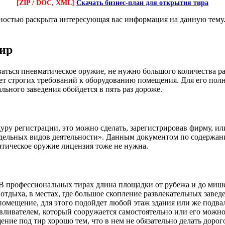
[ZIP / DOC, XML]
Скачать бизнес-план для открытия тира
лностью раскрыта интересующая вас информация на данную тему
ир
ваться пневматическое оружие, не нужно большого количества р
еет строгих требований к оборудованию помещения. Для его по
льного заведения обойдется в пять раз дороже.
уру регистрации, это можно сделать, зарегистрировав фирму, ил
тдельных видов деятельности». Данным документом по содержан
атическое оружие лицензия тоже не нужна.
В профессиональных тирах длина площадки от рубежа и до мишен
отдыха, в местах, где большое скопление развлекательных завед
омещение, для этого подойдет любой этаж здания или же подвал
вливателем, который сооружается самостоятельно или его можно
ние под тир хорошо тем, что в нем не обязательно делать дорог