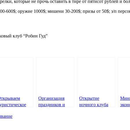
релки, которые не прочь оставить в тире от пятисот рублей и бол
-600$; оружие 1000$; мишени 30-200$; призы от 50$; з/п персона
ковый клуб “Робин Гуд”
ткрываем
Организация
Открытие
Мини
уристическое
праздников и
ночного клуба
экон
гентство
вечеринок
ивание
фирму)