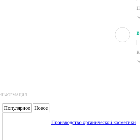
Н
В
К
ИНФОРМАЦИЯ
Популярное
Новое
Производство органической косметики