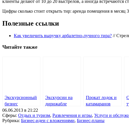
клиенты делают от 10 до 20 выстрелов, а иногда встречаются ст
Цифры сколько стоит открыть тир: аренда помещения в месяц 300
Полезные ссылки
Как увеличить выручку арбалетно-лучного тира?
// Стрел
Читайте также
Экскурсионный
Экскурсии на
Прокат лодок и
О
бизнес
дирижабле
катамаранов
т
06.06.2013 в 21:22
а
Сферы:
Отдых и туризм
,
Развлечения и игры
,
Услуги и обслуж
(
Рубрика:
Бизнес-идеи с вложениями
,
Бизнес-планы