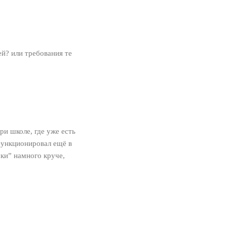
ей? или требования те
и школе, где уже есть
 функционировал ещё в
шки” намного круче,