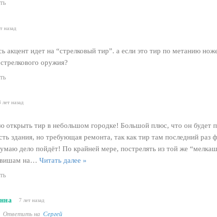
ть
ет назад
сь акцент идет на “стрелковый тир”. а если это тир по метанию нож
 стрелкового оружия?
ть
8 лет назад
 открыть тир в небольшом городке! Большой плюс, что он будет пр
сть здания, но требующая ремонта, так как тир там последний раз
думаю дело пойдёт! По крайней мере, пострелять из той же “мелка
авишам на
…
Читать далее »
ть
нна
7 лет назад
Ответить на
Сергей