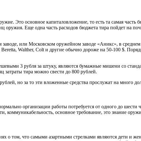
ружие. Это основное капиталовложение, то есть та самая часть 
 оружия. Еще одна часть расходов бюджета тира пойдет на поч
заводе, или Московском оружейном заводе «Аникс», в среднем и
eretta, Walther, Colt и другие обычно дороже на 50-100 $. Пор
шевыми 3 рубля за штуку, являются бумажные мишени со стан
ц затраты тира можно свести до 800 рублей.
блей, но за то эти вложенные средства прослужат на много до
нормально организации работы потребуется от одного до шести ч
ти, коммуникабельность, основное требование, это знание оружи
иях о том, что самыми азартными стрелками являются дети и же