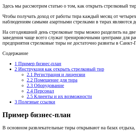
Здесь мы рассмотрим статью о том, как открыть стрелковый тир
Чтобы получать доход от работы тира каждый месяц от четырех
наблюдениям самыми азартными стрелками в тирах являются 
На сегодняшний день стрелковые тиры можно разделить на две
заведения чаще всего служат тренировочными центрами для ра
предприятия стрелковые тиры не достаточно развиты в Санкт-П
Содержание
1
Пример бизнес-план
2
Инструкция как открыть стрелковый тир
2.1
Регистрация и лицензии
2.2
Помещение для тира
2.3
Оборудование
2.4
Персонал
2.5
Клиенты и их возможности
3
Полезные ссылки
Пример бизнес-план
В основном развлекательные тиры открывают на базах отдыха, 