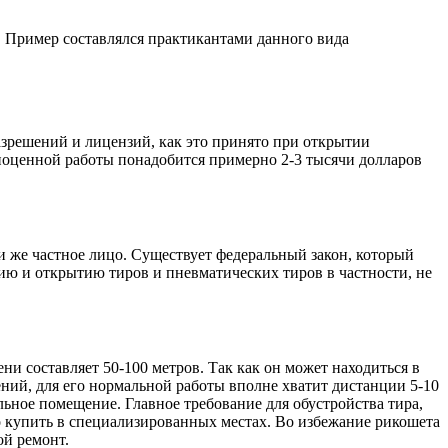
. Пример составлялся практикантами данного вида
азрешений и лицензий, как это принято при открытии
лноценной работы понадобится примерно 2-3 тысячи долларов
и же частное лицо. Существует федеральный закон, который
ию и открытию тиров и пневматических тиров в частности, не
и составляет 50-100 метров. Так как он может находиться в
ений, для его нормальной работы вполне хватит дистанции 5-10
ьное помещение. Главное требование для обустройства тира,
 купить в специализированных местах. Во избежание рикошета
ой ремонт.