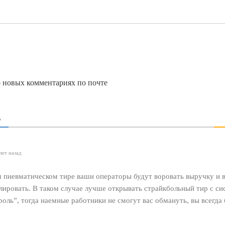
о новых комментариях по почте
В
лет назад
 пневматическом тире ваши операторы будут воровать выручку и в
лировать. В таком случае лучше открывать страйкбольный тир с си
оль”, тогда наемные работники не смогут вас обмануть, вы всегда