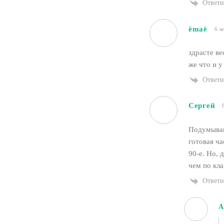
Ответи
ёmaё
6 л
здрасте ве
же что и у
Ответи
Сергей
Подумываю
готовая ча
90-е. Но, 
чем по кл
Ответи
А