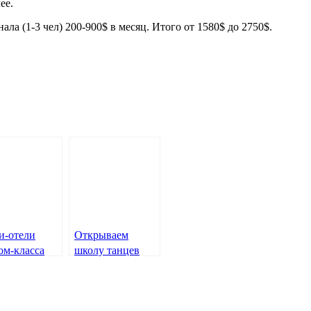
ее.
ла (1-3 чел) 200-900$ в месяц. Итого от 1580$ до 2750$.
-отели
Открываем
ом-класса
школу танцев
для детей