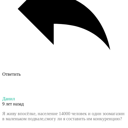
Ответить
Данил
9 лет назад
Я живу впосёлке, население 14000 человек и один зоомагазин
в маленьком подвале,смогу ли я составить им конкуренцию?