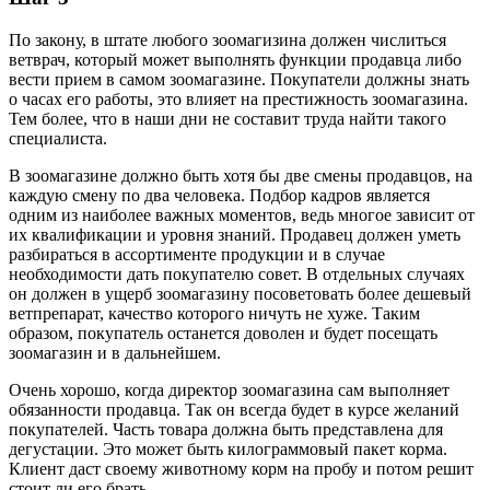
По закону, в штате любого зоомагизина должен числиться
ветврач, который может выполнять функции продавца либо
вести прием в самом зоомагазине. Покупатели должны знать
о часах его работы, это влияет на престижность зоомагазина.
Тем более, что в наши дни не составит труда найти такого
специалиста.
В зоомагазине должно быть хотя бы две смены продавцов, на
каждую смену по два человека. Подбор кадров является
одним из наиболее важных моментов, ведь многое зависит от
их квалификации и уровня знаний. Продавец должен уметь
разбираться в ассортименте продукции и в случае
необходимости дать покупателю совет. В отдельных случаях
он должен в ущерб зоомагазину посоветовать более дешевый
ветпрепарат, качество которого ничуть не хуже. Таким
образом, покупатель останется доволен и будет посещать
зоомагазин и в дальнейшем.
Очень хорошо, когда директор зоомагазина сам выполняет
обязанности продавца. Так он всегда будет в курсе желаний
покупателей. Часть товара должна быть представлена для
дегустации. Это может быть килограммовый пакет корма.
Клиент даст своему животному корм на пробу и потом решит
стоит ли его брать.