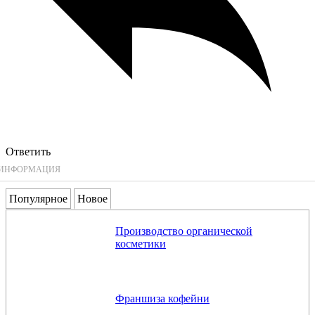
Ответить
ИНФОРМАЦИЯ
Популярное
Новое
Производство органической
косметики
Франшиза кофейни