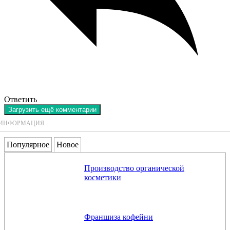
Ответить
Загрузить ещё комментарии
ИНФОРМАЦИЯ
Популярное
Новое
Производство органической
косметики
Франшиза кофейни