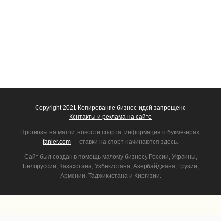
Copyright 2021 Копирование бизнес-идей запрещено
Контакты и реклама на сайте
Прогнозы на матчи, новости спорта, информация о букмекерах:
fanler.com
— ставки на спорт начинаются здесь.
Сайт был создан в помощь малому бизнесу России, Украины,
Белоруссии, Казахстана, Узбекистана, Азербайджана, Грузии,
Армении, Таджикистана и Киргизии.