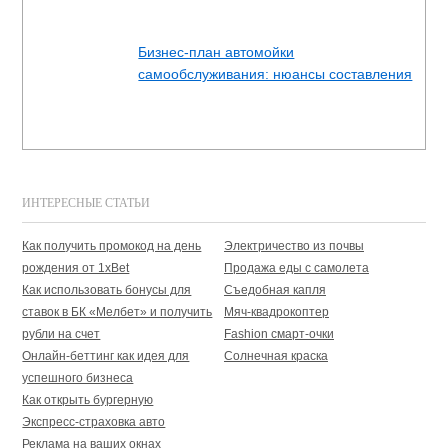
Бизнес-план автомойки
самообслуживания: нюансы составления
ИНТЕРЕСНЫЕ СТАТЬИ
Как получить промокод на день
Электричество из почвы
рождения от 1xBet
Продажа еды с самолета
Как использовать бонусы для
Съедобная капля
ставок в БК «Мелбет» и получить
Мяч-квадрокоптер
рубли на счет
Fashion смарт-очки
Онлайн-беттинг как идея для
Солнечная краска
успешного бизнеса
Как открыть бургерную
Экспресс-страховка авто
Реклама на ваших окнах