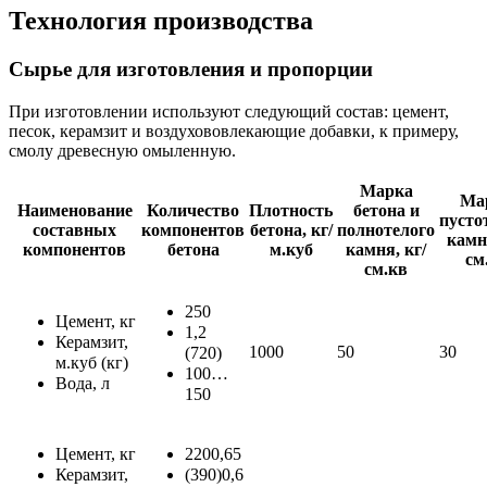
Технология производства
Сырье для изготовления и пропорции
При изготовлении используют следующий состав: цемент,
песок, керамзит и воздухововлекающие добавки, к примеру,
cмолу древесную омыленную.
Марка
Ма
Наименование
Количество
Плотность
бетона и
пусто
составных
компонентов
бетона, кг/
полнотелого
камня
компонентов
бетона
м.куб
камня, кг/
см
см.кв
250
Цемент, кг
1,2
Керамзит,
1000
50
30
(720)
м.куб (кг)
100…
Вода, л
150
Цемент, кг
2200,65
Керамзит,
(390)0,6