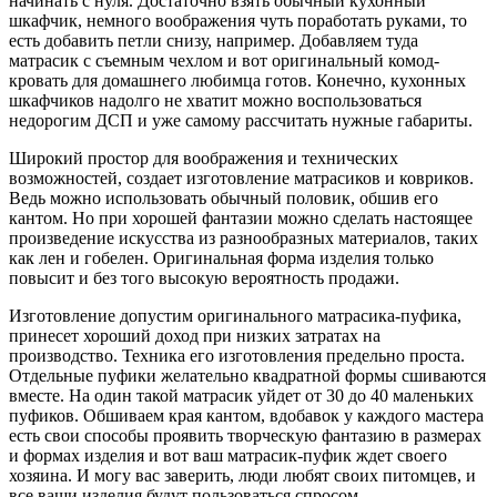
начинать с нуля. Достаточно взять обычный кухонный
шкафчик, немного воображения чуть поработать руками, то
есть добавить петли снизу, например. Добавляем туда
матрасик с съемным чехлом и вот оригинальный комод-
кровать для домашнего любимца готов. Конечно, кухонных
шкафчиков надолго не хватит можно воспользоваться
недорогим ДСП и уже самому рассчитать нужные габариты.
Широкий простор для воображения и технических
возможностей, создает изготовление матрасиков и ковриков.
Ведь можно использовать обычный половик, обшив его
кантом. Но при хорошей фантазии можно сделать настоящее
произведение искусства из разнообразных материалов, таких
как лен и гобелен. Оригинальная форма изделия только
повысит и без того высокую вероятность продажи.
Изготовление допустим оригинального матрасика-пуфика,
принесет хороший доход при низких затратах на
производство. Техника его изготовления предельно проста.
Отдельные пуфики желательно квадратной формы сшиваются
вместе. На один такой матрасик уйдет от 30 до 40 маленьких
пуфиков. Обшиваем края кантом, вдобавок у каждого мастера
есть свои способы проявить творческую фантазию в размерах
и формах изделия и вот ваш матрасик-пуфик ждет своего
хозяина. И могу вас заверить, люди любят своих питомцев, и
все ваши изделия будут пользоваться спросом.