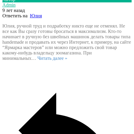
Admin
9 лет назад
Ответить на
Юлия
Юлия, ручной труд и подработку никто еще не отменял. Не
все как Вы сразу готовы бросаться в максимализм. Кто-то
начинает в ручную без швейных машинок делать товары типа
handemade и продавать их через Интернет, к примеру, на сайте
“Ярмарка мастеров” или можно предложить свой товар
какому-нибудь владельцу зоомагазина. При
минимальных
…
Читать далее »