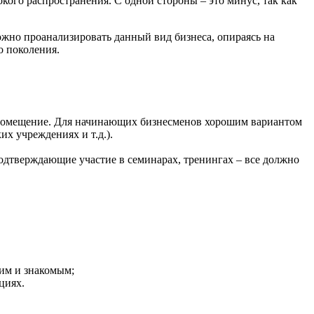
го распространения. С одной стороны – это минус, так как
ожно проанализировать данный вид бизнеса, опираясь на
о поколения.
 помещение. Для начинающих бизнесменов хорошим вариантом
х учреждениях и т.д.).
дтверждающие участие в семинарах, тренингах – все должно
ким и знакомым;
циях.