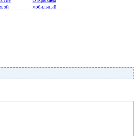
рытие
Открываем
овой
мобильный
шиномонтаж