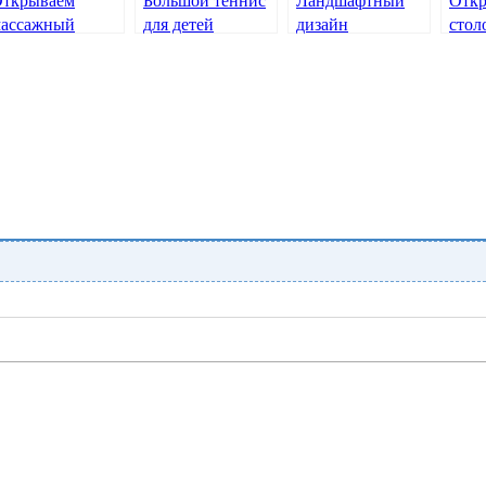
ткрываем
Большой теннис
Ландшафтный
Отк
ассажный
для детей
дизайн
стол
абинет