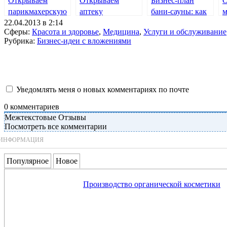
Открываем
Открываем
Бизнес-план
О
парикмахерскую
аптеку
бани-сауны: как
м
22.04.2013 в 2:14
открыть
к
Сферы:
Красота и здоровье
,
Медицина
,
Услуги и обслуживание
Рубрика:
Бизнес-идеи с вложениями
Уведомлять меня о новых комментариях по почте
0
комментариев
Межтекстовые Отзывы
Посмотреть все комментарии
ИНФОРМАЦИЯ
Популярное
Новое
Производство органической косметики