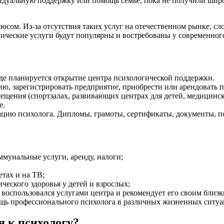
уальную поддержку или помощь семье, пока не получили широко
сом. Из-за отсутствия таких услуг на отечественном рынке, сл
гические услуги будут популярны и востребованы у современног
где планируется открытие центра психологической поддержки.
ию, зарегистрировать предприятие, приобрести или арендовать
ещения (спортзалах, развивающих центрах для детей, медицински
е.
ию психолога. Дипломы, грамоты, сертификаты, документы, по
ммунальные услуги, аренду, налоги;
тах и на ТВ;
ческого здоровья у детей и взрослых;
 воспользовался услугами центра и рекомендует его своим близ
щь профессионального психолога в различных жизненных ситуа
 к психологу?