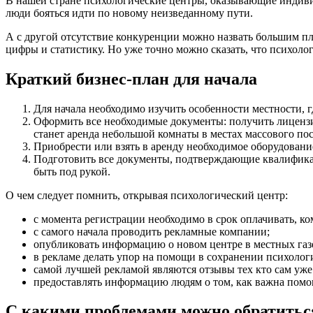
В нашей стране психологические центры, оказывающие индивид
люди бояться идти по новому неизведанному пути.
А с другой отсутствие конкуренции можно назвать большим плю
цифры и статистику. Но уже точно можно сказать, что психоло
Краткий бизнес-план для начала
Для начала необходимо изучить особенности местности, 
Оформить все необходимые документы: получить лиценз
станет аренда небольшой комнаты в местах массового пос
Приобрести или взять в аренду необходимое оборудовани
Подготовить все документы, подтверждающие квалификац
быть под рукой.
О чем следует помнить, открывая психологический центр:
с момента регистрации необходимо в срок оплачивать, ко
с самого начала проводить рекламные компании;
опубликовать информацию о новом центре в местных газе
в рекламе делать упор на помощи в сохранении психологи
самой лучшей рекламой являются отзывы тех кто сам уже
предоставлять информацию людям о том, как важна помо
С какими проблемами можно обратиться