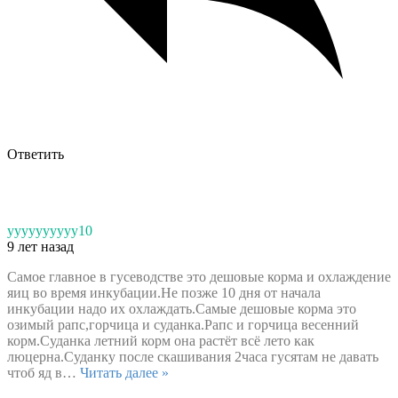
Ответить
yyyyyyyyyy10
9 лет назад
Самое главное в гусеводстве это дешовые корма и охлаждение
яиц во время инкубации.Не позже 10 дня от начала
инкубации надо их охлаждать.Самые дешовые корма это
озимый рапс,горчица и суданка.Рапс и горчица весенний
корм.Суданка летний корм она растёт всё лето как
люцерна.Суданку после скашивания 2часа гусятам не давать
чтоб яд в
…
Читать далее »