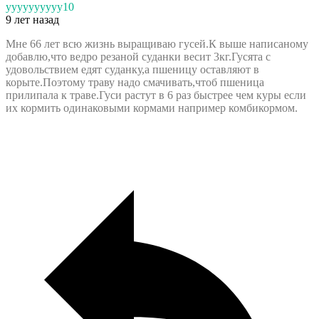
yyyyyyyyyy10
9 лет назад
Мне 66 лет всю жизнь выращиваю гусей.К выше написаному
добавлю,что ведро резаной суданки весит 3кг.Гусята с
удовольствием едят суданку,а пшеницу оставляют в
корыте.Поэтому траву надо смачивать,чтоб пшеница
прилипала к траве.Гуси растут в 6 раз быстрее чем куры если
их кормить одинаковыми кормами например комбикормом.