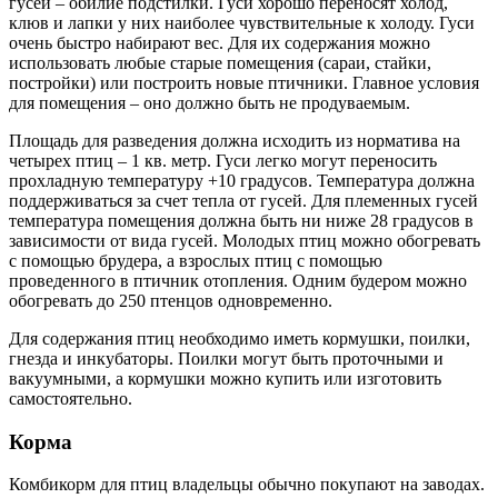
гусей – обилие подстилки. Гуси хорошо переносят холод,
клюв и лапки у них наиболее чувствительные к холоду. Гуси
очень быстро набирают вес. Для их содержания можно
использовать любые старые помещения (сараи, стайки,
постройки) или построить новые птичники. Главное условия
для помещения – оно должно быть не продуваемым.
Площадь для разведения должна исходить из норматива на
четырех птиц – 1 кв. метр. Гуси легко могут переносить
прохладную температуру +10 градусов. Температура должна
поддерживаться за счет тепла от гусей. Для племенных гусей
температура помещения должна быть ни ниже 28 градусов в
зависимости от вида гусей. Молодых птиц можно обогревать
с помощью брудера, а взрослых птиц с помощью
проведенного в птичник отопления. Одним будером можно
обогревать до 250 птенцов одновременно.
Для содержания птиц необходимо иметь кормушки, поилки,
гнезда и инкубаторы. Поилки могут быть проточными и
вакуумными, а кормушки можно купить или изготовить
самостоятельно.
Корма
Комбикорм для птиц владельцы обычно покупают на заводах.