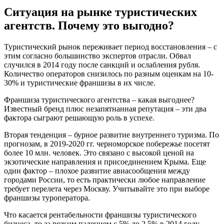
Ситуация на рынке туристических
агентств. Почему это выгодно?
Туристический рынок переживает период восстановления – с
этим согласно большинство экспертов отрасли. Обвал
случился в 2014 году после санкций и ослабления рубля.
Количество операторов снизилось по разным оценкам на 10-
30% и туристические франшизы в их числе.
Франшиза туристического агентства – какая выгоднее?
Известный бренд плюс незапятнанная репутация – эти два
фактора сыграют решающую роль в успехе.
Вторая тенденция – бурное развитие внутреннего туризма. По
прогнозам, в 2019-2020 гг. черноморское побережье посетят
более 10 млн. человек. Это связано с высокой ценой на
экзотические направления и присоединением Крыма. Еще
один фактор – плохое развитие авиасообщения между
городами России, то есть практически любое направление
требует перелета через Москву. Учитывайте это при выборе
франшизы туроператора.
Что касается рентабельности франшизы туристического
бизнеса, то за резким падением с 5% до 2,5% в 2014 году,