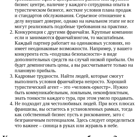
бизнес центре, наличие у каждого сотрудника опыта в
туристическом бизнесе, жесткие условия плана продаж
и стандартов обслуживания. Серьезное отношение к
делу внушает доверие, однако на начальном этапе не все
могут реализовать подобные требования на практике.
Конкуренция с другими франчайзи. Крупные компании
если и занимаются франчайзингом, то масштабным.
Каждый партнер работает на одинаковых условиях, но
имеет неодинаковые возможности. Например, у вашего
конкурента есть «подушка безопасности» в виде
дополнительных средств на случай низкой прибыли. Он
будет демпинговать цены, а вы рассчитываете только на
плановую прибыль.
Кадровые трудности. Найти людей, которые смогут
выполнить условия франчайзера непросто. Хороший
туристический агент – это «человек-оркестр». Нужно
быть коммуникабельным, лояльным, неконфликтным,
знать тонкости каждого тура, при этом умело продавать.
Не подходит для честолюбивых людей. При всех плюсах
франшизы, вы остаетесь в установленных рамках, тогда
как собственный бизнес пусть и рискованнее, зато с
безграничным потенциалом. Здесь следует определиться
что важнее – синица в руках или журавль в небе.