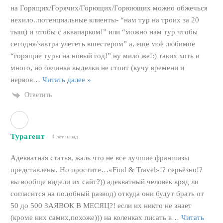
на Горящих/Горячих/Горющих/Горюющих можно обжечься
нехило..потенциальные клиенты- “нам тур на троих за 20
тыщ) и чтобы с аквапарком!” или “можно нам тур чтобы
сегодня/завтра улететь вшестером” а, ещё моё любимое
“горящие туры на новый год!” ну мило же!:) таких хоть и
много, но овчинка выделки не стоит (кучу времени и
нервов
…
Читать далее »
Ответить
Турагент
4 лет назад
Адекватная статья, жаль что не все лучшие франшизы
представлены. Но простите…«Find & Travel»!? серьёзно!?
вы вообще видели их сайт?)) адекватный человек вряд ли
согласится на подобный развод) откуда они будут брать от
50 до 500 ЗАЯВОК В МЕСЯЦ?! если их никто не знает
(кроме них самих,похоже))) на коленках писать в
…
Читать