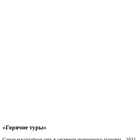
«Горячие туры»
Самая масштабная сеть в сегменте розничного туризма – 1631