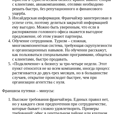
с клиентами, авиакомпаниями, отелями необходимо
решать быстро, без репутационного и финансового
ущерба.
Инсайдерская информация. Франчайзер заинтересован в
успехе сети, поэтому делиться закрытой информацией
ему выгодно. Можно быть уверенным, что если в
распоряжении головного офиса окажется выгодное
предложение, об этом узнают партнеры.
Обучение сотрудников. Туризм – сложная,
многокомпонентная система, требующая скрупулезности
и организационных навыков. На обучении расскажут,
как пользоваться специальными программами, общаться
с клиентами, быстро продавать.
«Подключение» к бизнесу за три-четыре недели. Этот
пункт относится не ко всем компаниям, иногда процесс
растягивается до двух-трех месяцев, но в большинстве
случаев, открытие происходит быстрее, чем при
организации агентства с нуля.
Франшиза путевки – минусы:
Высокие требования франчайзера. Единых правил нет,
но у каждого свои предпочтения при сотрудничестве,
которые бывает сложно удовлетворить. Примеры
требований: офис в центральном районе или крупном