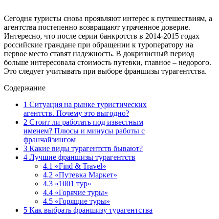
Сегодня туристы снова проявляют интерес к путешествиям, а
агентства постепенно возвращают утраченное доверие.
Интересно, что после серии банкротств в 2014-2015 годах
российские граждане при обращении к туроператору на
первое место ставят надежность. В докризисный период
больше интересовала стоимость путевки, главное – недорого.
Это следует учитывать при выборе франшизы турагентства.
Содержание
1
Ситуация на рынке туристических
агентств. Почему это выгодно?
2
Стоит ли работать под известным
именем? Плюсы и минусы работы с
франчайзингом
3
Какие виды турагентств бывают?
4
Лучшие франшизы турагентств
4.1
«Find & Travel»
4.2
«Путевка Маркет»
4.3
«1001 тур»
4.4
«Горячие туры»
4.5
«Горящие туры»
5
Как выбрать франшизу турагентства