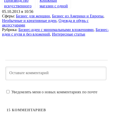
Производство
Книжный
искусственного
магазин с одной
05.10.2013 в 10:56
снега
книгой
Сферы:
Бизнес для женщин
,
Бизнес из Америки и Европы
,
Необычные и креативные идеи
,
Одежда и обувь с
аксессуарами
Рубрика:
Бизнес-идеи с минимальными вложениями
,
Бизнес-
идеи с нуля и без вложений
,
Интересные статьи
Уведомлять меня о новых комментариях по почте
15
КОММЕНТАРИЕВ