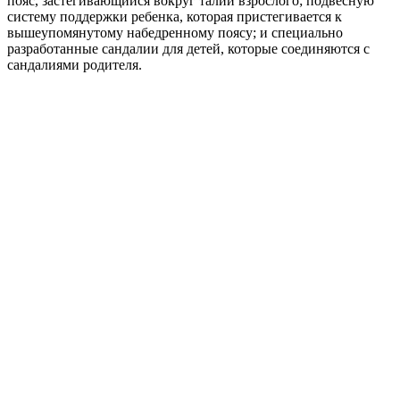
пояс, застегивающийся вокруг талии взрослого; подвесную
систему поддержки ребенка, которая пристегивается к
вышеупомянутому набедренному поясу; и специально
разработанные сандалии для детей, которые соединяются с
сандалиями родителя.