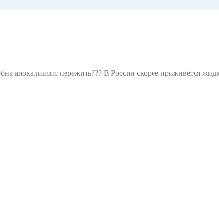
обна апокалипсис пережить??? В России скорее приживётся жидко