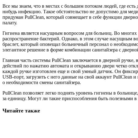
Все мы знаем, что в местах с большим потоком людей, где ест
нибудь инфекцию. Такое обстоятельство не допустимо для мед
придуман PullClean, который совмещает в себе функции дверно
палату.
Гигиена является насущным вопросом для больниц. Во многих 
распространение бактерий. Однако, в этом случае насущным 
браслет, который оповещал больничный персонал о необходимо
элегантное решение в форме комбинации санитайзера с дверной
Главная часть системы PullClean заключается в дверной ручке,
действий по нажатию автомата и открыванию двери четко откл
каждой ручке изготовлен еще и свой умный датчик. Он фиксир
USB-порт, загрузить с него данные на свой аккаунт PullClean 
о необходимости смены санитайзера.
PullClean позволяет легко поднять уровень гигиены в больнице
за единицу. Могут ли такие приспособления быть полезными в 
Читайте также