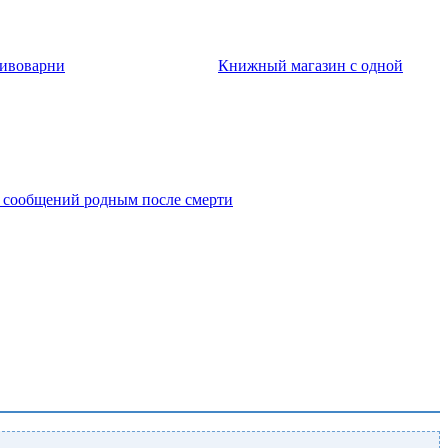
пивоварни
Книжный магазин с одной
 сообщений родным после смерти