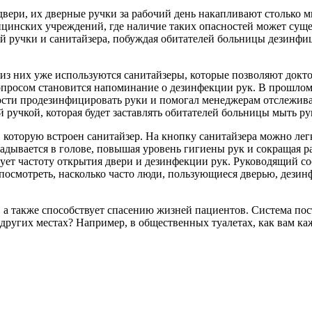
ь двери, их дверные ручки за рабочий день накапливают столько
ицинских учреждений, где наличие таких опасностей может суще
й ручки и санитайзера, побуждая обитателей больницы дезинфиц
из них уже используются санитайзеры, которые позволяют докт
вопросом становится напоминание о дезинфекции рук. В прошло
сти продезинфицировать руки и помогал менеджерам отслеживать
 ручкой, которая будет заставлять обитателей больницы мыть ру
 в которую встроен санитайзер. На кнопку санитайзера можно ле
адывается в голове, повышая уровень гигиены рук и сокращая 
ует частоту открытия двери и дезинфекции рук. Руководящий с
и посмотреть, насколько часто люди, пользующиеся дверью, дези
, а также способствует спасению жизней пациентов. Система пос
других местах? Например, в общественных туалетах, как вам ка