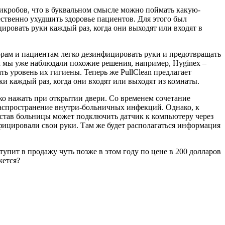
 микробов, что в буквальном смысле можно поймать какую-
ственно ухудшить здоровье пациентов. Для этого был
ировать руки каждый раз, когда они выходят или входят в
орам и пациентам легко дезинфицировать руки и предотвращать
м мы уже наблюдали похожие решения, например, Hyginex –
 уровень их гигиены. Теперь же PullClean предлагает
ки каждый раз, когда они входят или выходят из комнаты.
гко нажать при открытии двери. Со временем сочетание
распространение внутри-больничных инфекций. Однако, к
остав больницы может подключить датчик к компьютеру через
нфицировали свои руки. Там же будет располагаться информация
тупит в продажу чуть позже в этом году по цене в 200 долларов
жется?