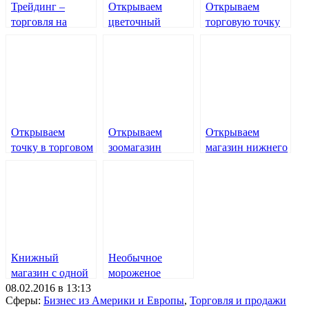
Трейдинг –
Открываем
Открываем
торговля на
цветочный
торговую точку
финансовых
магазин
на рынке
рынках
Открываем
Открываем
Открываем
точку в торговом
зоомагазин
магазин нижнего
центре
белья
Книжный
Необычное
магазин с одной
мороженое
08.02.2016 в 13:13
книгой
Dippin’ Dots
Сферы:
Бизнес из Америки и Европы
,
Торговля и продажи