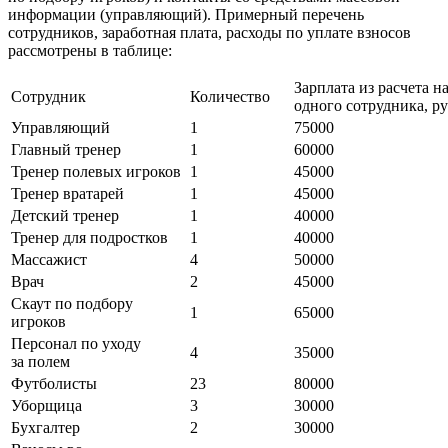
информации (управляющий). Примерный перечень
сотрудников, заработная плата, расходы по уплате взносов
рассмотрены в таблице:
Зарплата из расчета н
Сотрудник
Количество
одного сотрудника, р
Управляющий
1
75000
Главный тренер
1
60000
Тренер полевых игроков
1
45000
Тренер вратарей
1
45000
Детский тренер
1
40000
Тренер для подростков
1
40000
Массажист
4
50000
Врач
2
45000
Скаут по подбору
1
65000
игроков
Персонал по уходу
4
35000
за полем
Футболисты
23
80000
Уборщица
3
30000
Бухгалтер
2
30000